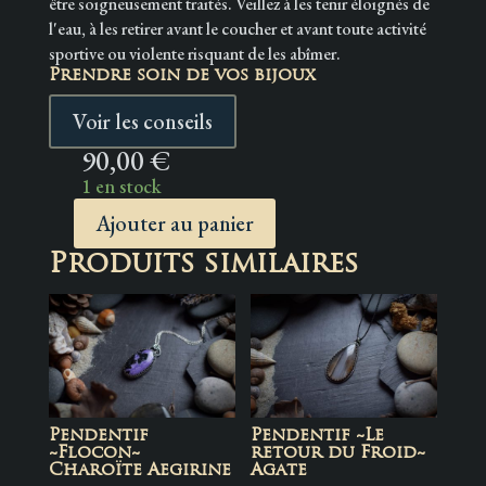
être soigneusement traités. Veillez à les tenir éloignés de
l'eau, à les retirer avant le coucher et avant toute activité
sportive ou violente risquant de les abîmer.
Prendre soin de vos bijoux
Voir les conseils
90,00
€
1 en stock
Ajouter au panier
quantité
Produits similaires
de
Pendentif
Fidget
~Rouage~
Argent
Massif
Pendentif
Pendentif ~Le
~Flocon~
retour du Froid~
Charoïte Aegirine
Agate