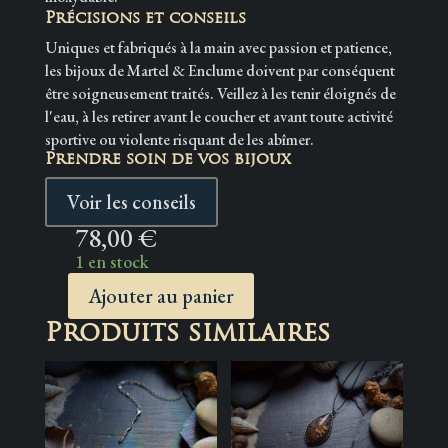
Précisions et conseils
Uniques et fabriqués à la main avec passion et patience,
les bijoux de Martel & Enclume doivent par conséquent
être soigneusement traités. Veillez à les tenir éloignés de
l'eau, à les retirer avant le coucher et avant toute activité
sportive ou violente risquant de les abîmer.
Prendre soin de vos bijoux
Voir les conseils
78,00
€
1 en stock
Ajouter au panier
quantité
Produits similaires
de
Pendentif
~Dust~
Labradorite