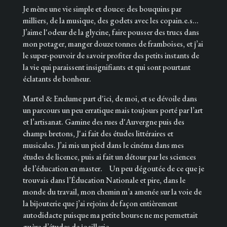
Je mène une vie simple et douce: des bouquins par
milliers, de la musique, des godets avec les copain.e.s...
J’aime l'odeur de la glycine, faire pousser des trucs dans
mon potager, manger douze tonnes de framboises, et j’ai
le super-pouvoir de savoir profiter des petits instants de
la vie qui paraissent insignifiants et qui sont pourtant
éclatants de bonheur.
Martel & Enclume part d'ici, de moi, et se dévoile dans
un parcours un peu erratique mais toujours porté par l’art
et l’artisanat. Gamine des rues d'Auvergne puis des
champs bretons, J'ai fait des études littéraires et
musicales. J’ai mis un pied dans le cinéma dans mes
études de licence, puis ai fait un détour par les sciences
de l’éducation en master. Un peu dégoutée de ce que je
trouvais dans l’Éducation Nationale et pire, dans le
monde du travail, mon chemin m’a amenée sur la voie de
la bijouterie que j’ai rejoins de façon entièrement
autodidacte puisque ma petite bourse ne me permettait
guère d’études de joaillerie.