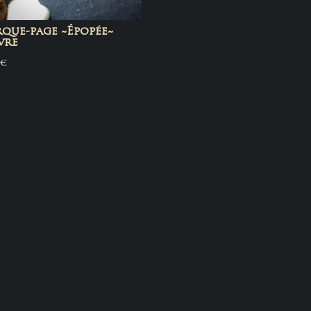
que-page ~Épopée~
vre
0
€
rtel & Enclume sur les réseaux :
m
c
d
k