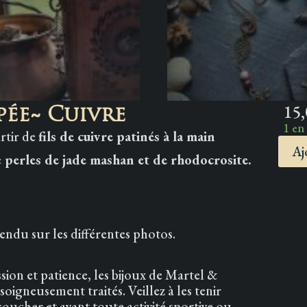
15
ée~ Cuivre
1 en
rtir de
fils de cuivre patinés à la main
Aj
e
perles de jade mashan et de rhodocrosite.
quantité
de
Marque-
page
~Épopée~
ndu sur les différentes photos.
Cuivre
sion et patience, les bijoux de Martel &
igneusement traités. Veillez à les tenir
e coucher et avant toute activité sportive ou