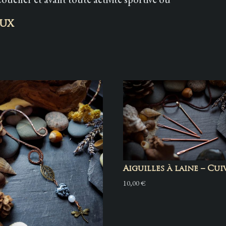
oux
Aiguilles à laine – Cui
10,00
€