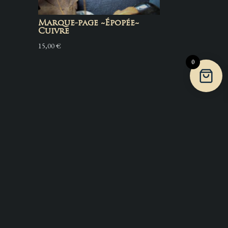
Marque-page ~Épopée~
Cuivre
15,00
€
0
Martel & Enclume est
ertifiée par le label Artisan
'art