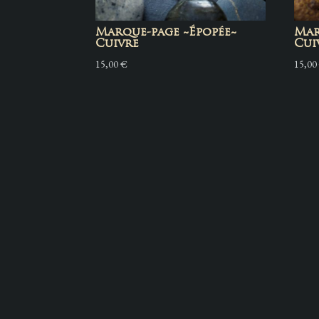
Marque-page ~Épopée~
Mar
Cuivre
Cui
15,00
€
15,0
Pour en savoir plus :
Suivez Ma
CGV
Instagra
^

Mentions Légales
Faceboo
^

Politique de confidentialité
^
FAQ
^