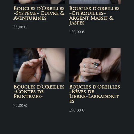
la
Boucles d’Oreilles
Boucles d’oreilles
Lorien~
~Système~ Cuivre &
~Citrouilles~
Améthyste
Aventurines
Argent Massif &
Jaspes
55,00
€
120,00
€
Boucles d’Oreilles
Boucles d’Oreilles
~Contes de
~Rêves de
Printemps~
Lierre~Labradorit
es
75,00
€
150,00
€