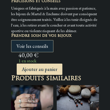
Précisions et conseils
Uniques et fabriqués à la main avec passion et patience,
les bijoux de Martel & Enclume doivent par conséquent
être soigneusement traités. Veillez à les tenir éloignés de
l'eau, à les retirer avant le coucher et avant toute activité
sportive ou violente risquant de les abîmer.
Prendre soin de vos bijoux
Voir les conseils
40,00
€
1 en stock
Ajouter au panier
quantité
Produits similaires
de
Boucles
d'Oreilles
~Les
feuilles
de