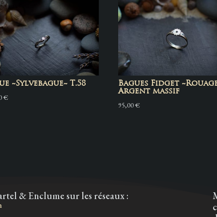
ue ~Sylvebague~ T.58
Bagues Fidget ~Rouage
Argent massif
00
€
95,00
€
rtel & Enclume sur les réseaux :
m
c