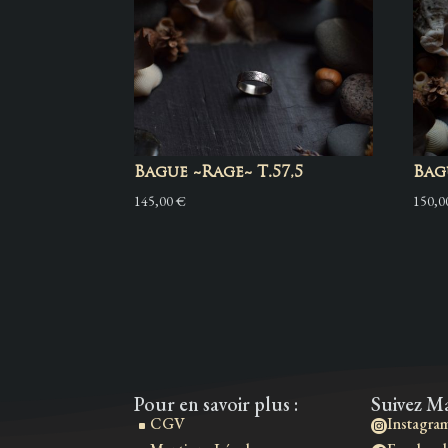
Bague ~Rage~ T.57,5
Bag
145,00
€
150,
Pour en savoir plus :
Suivez Ma
CGV
Instagra
^
