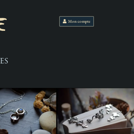
E
Mon compte
es