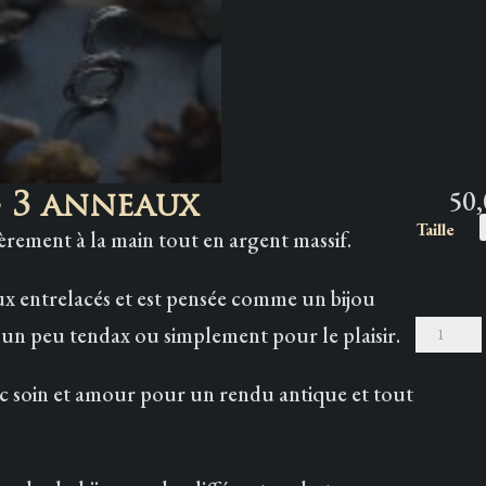
50
 3 anneaux
Taille
ièrement à la main tout en argent massif.
eaux entrelacés et est pensée comme un bijou
quantité
t un peu tendax ou simplement pour le plaisir.
de
Bague
avec soin et amour pour un rendu antique et tout
~Triquetra
3
anneaux