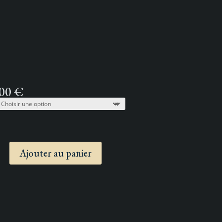
,00
€
Ajouter au panier
~