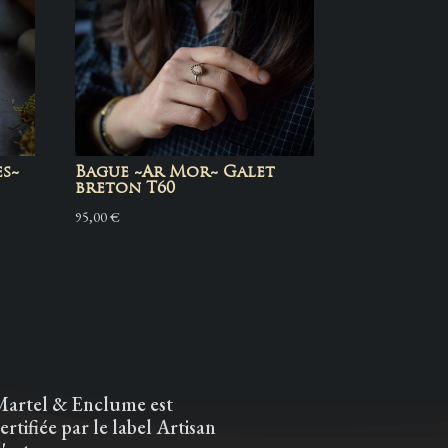
s~
Bague ~Ar Mor~ Galet
breton T60
95,00
€
Martel & Enclume est
ertifiée par le label Artisan