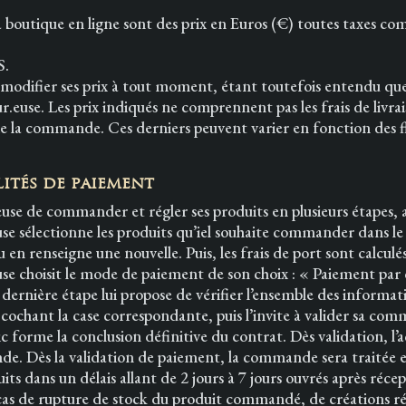
la boutique en ligne sont des prix en Euros (€) toutes taxes com
S.
modifier ses prix à tout moment, étant toutefois entendu que l
ur.euse. Les prix indiqués ne comprennent pas les frais de livr
e la commande. Ces derniers peuvent varier en fonction des fl
.
ités de paiement
euse de commander et régler ses produits en plusieurs étapes
use sélectionne les produits qu’iel souhaite commander dans le 
u en renseigne une nouvelle. Puis, les frais de port sont calculés
use choisit le mode de paiement de son choix : « Paiement par 
dernière étape lui propose de vérifier l’ensemble des informat
cochant la case correspondante, puis l’invite à valider sa co
forme la conclusion définitive du contrat. Dès validation, l
. Dès la validation de paiement, la commande sera traitée et 
ts dans un délais allant de 2 jours à 7 jours ouvrés après réc
cas de rupture de stock du produit commandé, de créations r