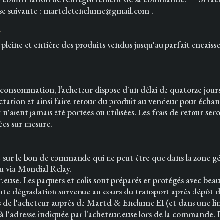
resse suivante : marteletenclume@gmail.com .
é
leine et entière des produits vendus jusqu'au parfait encaissem
 consommation, l’acheteur dispose d'un délai de quatorze jours
tation et ainsi faire retour du produit au vendeur pour écha
 n'aient jamais été portées ou utilisées. Les frais de retour ser
ées sur mesure.
iquée sur le bon de commande qui ne peut être que dans la zo
 ou via Mondial Relay.
eur.euse. Les paquets et colis sont préparés et protégés avec b
oute dégradation survenue au cours du transport après dépôt 
s de l'acheteur auprès de Martel & Enclume EI (et dans une l
e à l'adresse indiquée par l'acheteur.euse lors de la commande. 