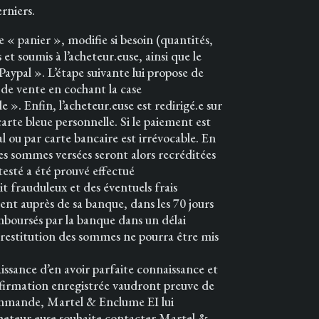
 derniers.
 « panier », modifie si besoin (quantités,
 et soumis à l’acheteur.euse, ainsi que le
aypal ». L’étape suivante lui propose de
 de vente en cochant la case
. Enfin, l’acheteur.euse est redirigé.e sur
arte bleue personnelle. Si le paiement est
 ou par carte bancaire est irrévocable. En
 les sommes versées seront alors recréditées
ntesté a été prouvé effectué
t frauduleux et des éventuels frais
ment auprès de sa banque, dans les 70 jours
remboursés par la banque dans un délai
 restitution des sommes ne pourra être mis
sance d’en avoir parfaite connaissance et
onfirmation enregistrée vaudront preuve de
e commande, Martel & Enclume EI lui
heteur.euse souhaite contacter Martel &