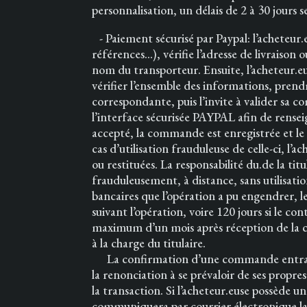
personnalisation, un délais de 2 à 30 jours 
- Paiement sécurisé par Paypal: l’acheteur.
références…), vérifie l’adresse de livraison o
nom du transporteur. Ensuite, l’acheteur.eu
vérifier l’ensemble des informations, prend
correspondante, puis l’invite à valider sa
l’interface sécurisée PAYPAL afin de rensei
accepté, la commande est enregistrée et le
cas d’utilisation frauduleuse de celle-ci, l
ou restituées. La responsabilité du.de la ti
frauduleusement, à distance, sans utilisati
bancaires que l’opération a pu engendrer, le
suivant l’opération, voire 120 jours si le co
maximum d’un mois après réception de la co
à la charge du titulaire.
La confirmation d’une commande entraîne a
la renonciation à se prévaloir de ses propr
la transaction. Si l’acheteur.euse possède 
communiquera par courrier électronique l