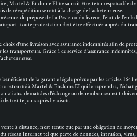
ire, Martel & Enclume EI ne saurait être tenu responsable de l'
rais de réexpédition seront à la charge de l'acheteur.euse.
résence du préposé de La Poste ou du livreur, l’état de l’emba
nsport, toute protestation doit être effectuée auprès du trans
 choix d'une livraison avec assurance indemnités afin de prot
r les transporteurs. Grâce à ce service d'assurance indemnité
'acheteur.euse.
énéficient de la garantie légale prévue par les articles 1641 
tre retourné à Martel & Enclume EI qui le reprendra, l’échang
éclamations, demandes d’échange ou de remboursement doivent s’
e trente jours après livraison.
 vente à distance, n’est tenue que par une obligation de moyen
du réseau Internet tel que perte de données, intrusion, virus,