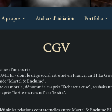
A propos
Ateliers d’initiation
Portfolio
CGV
lues d’une part :
I - dont le siège social est situé en France, au 11 La Griva
mée "Martel & Enclume",
e ou morale, dénommée ci-après "l’acheteur.euse", souhaitant 
ès "le site marchand" ou "le site".
éfinir les relations contractuelles entre Martel & Enclume EI e