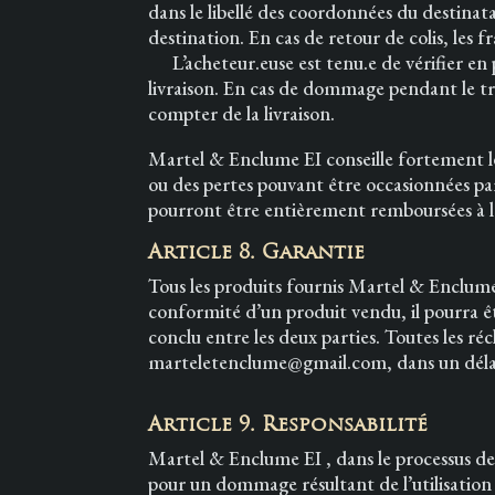
dans le libellé des coordonnées du destinata
destination. En cas de retour de colis, les f
L’acheteur.euse est tenu.e de vérifier en p
livraison. En cas de dommage pendant le tra
compter de la livraison.
Martel & Enclume EI conseille fortement le
ou des pertes pouvant être occasionnées pa
pourront être entièrement remboursées à l
Article 8. Garantie
Tous les produits fournis Martel & Enclume b
conformité d’un produit vendu, il pourra ê
conclu entre les deux parties. Toutes les r
marteletenclume@gmail.com, dans un délai d
Article 9. Responsabilité
Martel & Enclume EI , dans le processus de
pour un dommage résultant de l’utilisation 