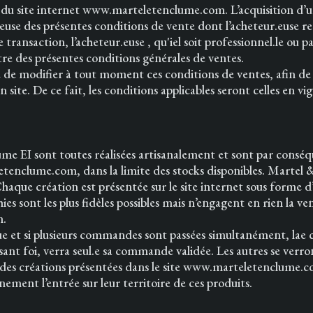
is du site internet www.marteletenclume.com. L’acquisition d’u
.euse des présentes conditions de vente dont l’acheteur.euse r
nsaction, l’acheteur.euse , qu'iel soit professionnel.le ou part
itre des présentes conditions générales de ventes.
é de modifier à tout moment ces conditions de ventes, afin de
on site. De ce fait, les conditions applicables seront celles en
me EI sont toutes réalisées artisanalement et sont par consé
etenclume.com, dans la limite des stocks disponibles. Martel &
aque création est présentée sur le site internet sous forme d’
es sont les plus fidèles possibles mais n’engagent en rien la ve
n.
 et si plusieurs commandes sont passées simultanément, lae c
sant foi, verra seul.e sa commande validée. Les autres se ve
 des créations présentées dans le site www.marteletenclume.co
inement l’entrée sur leur territoire de ces produits.