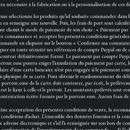
sera nécessaire à la fabrication ou à la personnalisation de ces
euse sélectionne les produits qu’iel souhaite commander dans le
u en renseigne une nouvelle. Puis, les frais de port sont calculés
se choisit le mode de paiement de son choix : « Paiement par P
re connaissance et accepter les présentes conditions générales
 commande en cliquant sur le bouton « Confirmer ma commande »
gner en toute sécurité ses références de compte Paypal ou de c
 contrat définitivement formé. Le paiement par compte Paypal
’acheteur.euse pourra exiger l’annulation du paiement par carte,
tulaire d’une carte bancaire n’est pas engagée si le paiement co
on physique de sa carte. Pour obtenir le remboursement du débi
 porteur.euse de la carte doit contester, par écrit, le prélève
ntrat le liant à celle-ci le prévoit. Les montants prélevés sont 
ntestation écrite formée par le porteur.euse. Aucun frais de
cceptation des présentes conditions de vente, la reconnais
es conditions d’achat. L’ensemble des données fournies et la c
une adresse électronique et s’iel l’a renseignée sur son bon d
a confirmation de l’enregistrement de sa commande. Si l’ac